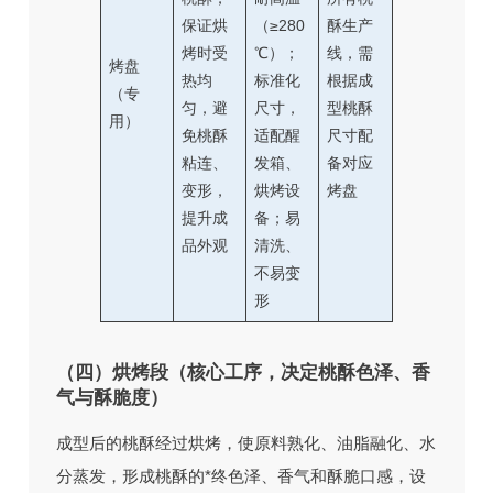
保证烘
（≥280
酥生产
烤时受
℃）；
线，需
烤盘
热均
标准化
根据成
（专
匀，避
尺寸，
型桃酥
用）
免桃酥
适配醒
尺寸配
粘连、
发箱、
备对应
变形，
烘烤设
烤盘
提升成
备；易
品外观
清洗、
不易变
形
（四）烘烤段（核心工序，决定桃酥色泽、香
气与酥脆度）
成型后的桃酥经过烘烤，使原料熟化、油脂融化、水
分蒸发，形成桃酥的*终色泽、香气和酥脆口感，设