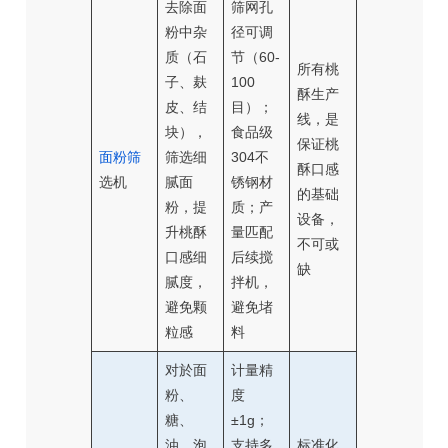
去除面
筛网孔
粉中杂
径可调
质（石
节（60-
所有桃
子、麸
100
酥生产
皮、结
目）；
线，是
块），
食品级
保证桃
面粉筛
筛选细
304不
酥口感
选机
腻面
锈钢材
的基础
粉，提
质；产
设备，
升桃酥
量匹配
不可或
口感细
后续搅
缺
腻度，
拌机，
避免颗
避免堵
粒感
料
对於面
计量精
粉、
度
糖、
±1g；
油、泡
支持多
标准化