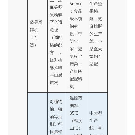
5mm）
生产坚
麻等坚
；食品
果桃
果粉碎
级不锈
酥、芝
坚果粉
至合适
钢材
麻桃酥
碎机
粒径
质；带
的生产
（可
（适配
防尘
线，小
选）
桃酥配
罩，避
型至大
方），
免粉尘
型均可
提升桃
污染；
适配
酥风味
产量匹
与口感
配配料
层次
机
温控范
对植物
围25-
油、猪
35℃
中大型
油等油
（精度
生产
脂进行
±1℃）
线，替
恒温储