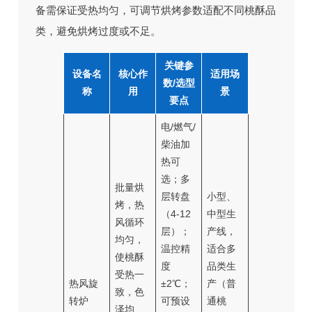
备需保证受热均匀，可调节烘烤参数适配不同桃酥品
类，避免烘烤过度或不足。
关键参
设备名
核心作
适用场
数/选型
称
用
景
要点
电/燃气/
柴油加
热可
选；多
批量烘
层转盘
小型、
烤，热
（4-12
中型生
风循环
层）；
产线，
均匀，
温控精
适合多
使桃酥
度
品类生
受热一
热风旋
±2℃；
产（普
致，色
转炉
可预设
通桃
泽均