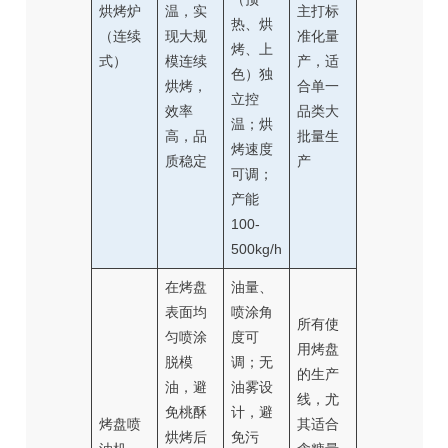
烘烤炉
温，实
主打标
热、烘
（连续
现大规
准化量
烤、上
式）
模连续
产，适
色）独
烘烤，
合单一
立控
效率
品类大
温；烘
高，品
批量生
烤速度
质稳定
产
可调；
产能
100-
500kg/h
在烤盘
油量、
表面均
喷涂角
所有使
匀喷涂
度可
用烤盘
脱模
调；无
的生产
油，避
油雾设
线，尤
免桃酥
计，避
烤盘喷
其适合
烘烤后
免污