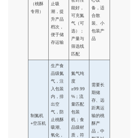
密封性
心设
（桃酥
止吸
能好，
备，适
专用）
潮，提
可充氮
合散
升产品
气（可
装、小
档次，
选）；
包装产
便于储
产量与
品
存运输
筛选线
匹配
生产食
品级氮
氮气纯
气，注
度
需要长
入包装
≥99.99
期储
内，排
%；流
存、远
出空
量匹配
距离运
气，防
包装
制氮机
输的桃
止桃酥
机；食
+空压机
酥产
吸潮、
品级材
品，中
氧化，
质，符