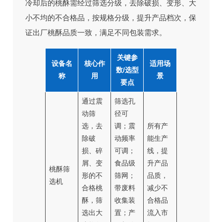
冷却后的桃酥需经过筛选分级，去除破损、变形、大
小不均的不合格品，按规格分级，提升产品档次，保
证出厂桃酥品质一致，满足不同包装需求。
关键参
设备名
核心作
适用场
数/选型
称
用
景
要点
通过震
筛选孔
动筛
径可
选，去
调；震
所有产
除破
动频率
能生产
损、碎
可调；
线，提
屑、变
食品级
升产品
桃酥筛
形的不
筛网；
品质，
选机
合格桃
带废料
减少不
酥，筛
收集装
合格品
选出大
置；产
流入市