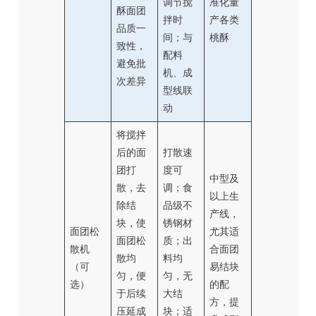
调节搅
准化量
酥面团
拌时
产各类
品质一
间；与
桃酥
致性，
配料
避免批
机、成
次差异
型线联
动
将搅拌
后的面
打散速
团打
度可
中型及
散，去
调；食
以上生
除结
品级不
产线，
块，使
锈钢材
面团松
尤其适
面团松
质；出
散机
合面团
散均
料均
（可
易结块
匀，便
匀，无
选）
的配
于后续
大结
方，提
压延成
块；适