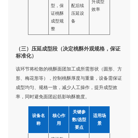
升成型
型，保
配后续
效率
证桃酥
压延设
成型规
备
整
（三）压延成型段（决定桃酥外观规格，保证
标准化）
该环节将松散的桃酥面团加工成所需形状（圆形、方
形、梅花形等），控制桃酥厚度与重量，设备需保证
成型均匀、规格一致，减少人工操作，提升成型效
率，同时避免面团起筋影响酥脆度。
关键参
设备名
核心作
适用场
数/选型
称
用
景
要点