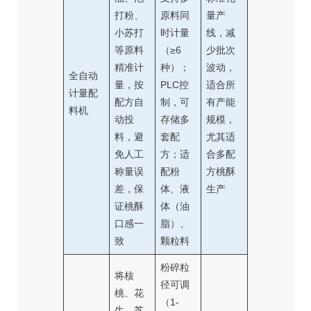
打粉、
原料同
量产
小苏打
时计量
线，减
等原料
（≥6
少批次
精准计
种）；
波动，
全自动
量，按
PLC控
适合所
计量配
配方自
制，可
有产能
料机
动投
存储多
规模，
料，避
套配
尤其适
免人工
方；适
合多配
称量误
配粉
方桃酥
差，保
体、液
生产
证桃酥
体（油
口感一
脂）、
致
颗粒料
粉碎粒
将核
径可调
桃、花
（1-
生、芝