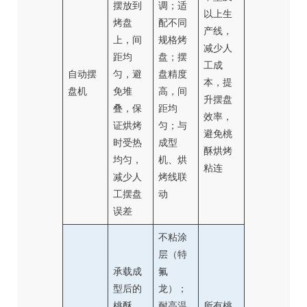
摆放到
调；适
以上生
烤盘
配不同
产线，
上，间
规格烤
减少人
距均
盘；摆
工成
自动摆
匀，避
盘精度
本，提
盘机
免堆
高，间
升摆盘
叠，保
距均
效率，
证烘烤
匀；与
避免桃
时受热
成型
酥烘烤
均匀，
机、烘
粘连
减少人
烤线联
工摆盘
动
误差
不粘涂
层（特
承载成
氟
型后的
龙）；
桃酥，
耐高温
所有桃