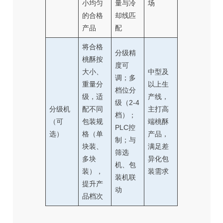
小均匀
量与冷
场
的合格
却线匹
产品
配
将合格
分级精
桃酥按
度可
大小、
中型及
调；多
重量分
以上生
档位分
级，适
产线，
级（2-4
分级机
配不同
主打高
档）；
（可
包装规
端桃酥
PLC控
选）
格（单
产品，
制；与
块装、
满足差
筛选
多块
异化包
机、包
装），
装需求
装机联
提升产
动
品档次