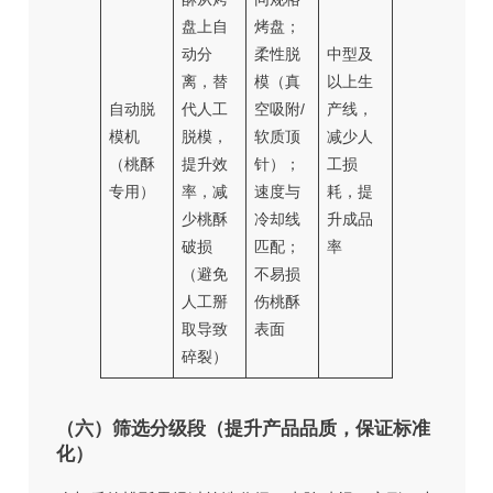
盘上自
烤盘；
动分
柔性脱
中型及
离，替
模（真
以上生
自动脱
代人工
空吸附/
产线，
模机
脱模，
软质顶
减少人
（桃酥
提升效
针）；
工损
专用）
率，减
速度与
耗，提
少桃酥
冷却线
升成品
破损
匹配；
率
（避免
不易损
人工掰
伤桃酥
取导致
表面
碎裂）
（六）筛选分级段（提升产品品质，保证标准
化）