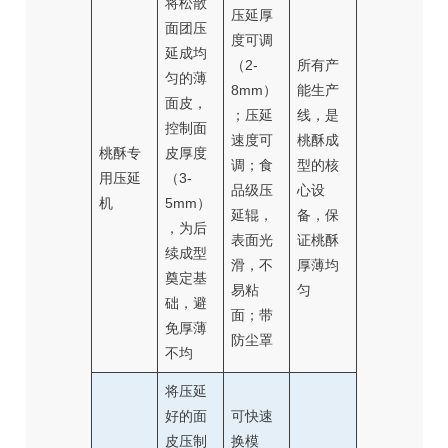
将松散
压延厚
面团压
度可调
延成均
（2-
所有产
匀的薄
8mm）
能生产
面皮，
；压延
线，是
控制面
速度可
桃酥成
桃酥专
皮厚度
调；食
型的核
用压延
（3-
品级压
心设
机
5mm）
延辊，
备，保
，为后
表面光
证桃酥
续成型
滑，不
厚薄均
奠定基
易粘
匀
础，避
面；带
免厚薄
防尘罩
不均
将压延
好的面
可快速
皮压制
换模