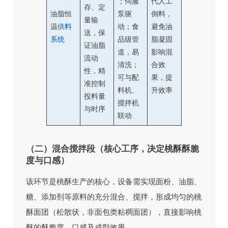
；伺服
代人工
存、定
油脂恒
泵驱
倒料，
量输
温
供料
动；食
避免油
送，保
系统
品级管
脂凝固
证油脂
道，易
影响混
流动
清洗；
合效
性，精
可与配
果，提
准控制
料机、
升效率
投料量
搅拌机
与时序
联动
（二）混合搅拌段（核心工序，决定桃酥酥脆
度与口感）
该环节是桃酥生产的核心，设备需实现面粉、油脂、
糖、添加剂等原料的充分混合、搅拌，形成均匀的桃
酥面团（松散状，非面包类粘稠面团），直接影响桃
酥的酥脆度、口感及成型效果。