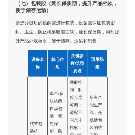
（七）包装段（延长保质期，提升产品档次，
便于储存运输）
筛选分级后的桃酥需进行包装，设备需保证包装密
封、卫生，防止桃酥吸潮变软，延长保质期，同时提
升产品外观档次，便于储存、运输和销售。
关键参
设备名
核心作
适用场
数/选型
称
用
景
要点
伺服控
制，制
单个/多
袋长度
所有产
块桃酥
可调；
能生产
自动包
适配不
线，是
装，密
同尺寸
桃酥包
枕式包
封保
桃酥；
装的核
装机
鲜，防