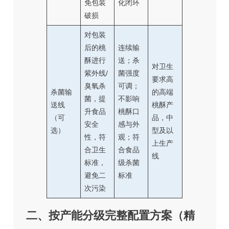
免包装
化闭环
破损
对包装
后的桃
连续输
酥进行
送；杀
对卫生
紫外线/
菌强度
要求高
臭氧杀
可调；
杀菌输
的高端
菌，提
不影响
送线
桃酥产
升食品
桃酥口
（可
品，中
安全
感与外
选）
型及以
性，符
观；符
上生产
合卫生
合食品
线
标准，
级杀菌
避免二
标准
次污染
二、按产能分级完整配置方案（精