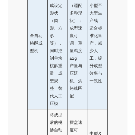
成设定
（适配
小型至
形状
多种形
大型生
（圆
状）；
产线，
形、方
成型速
适合标
全自动
形
度可
准化量
桃酥成
等），
调；重
产，减
型机
同时控
量精度
少人
制单块
±2g；
工，提
桃酥重
产量与
升成型
量，成
压延
效率与
型规
机、烘
一致性
整，替
烤线匹
代人工
配
压模
将成型
后的桃
摆盘速
酥自动
度可
中型及