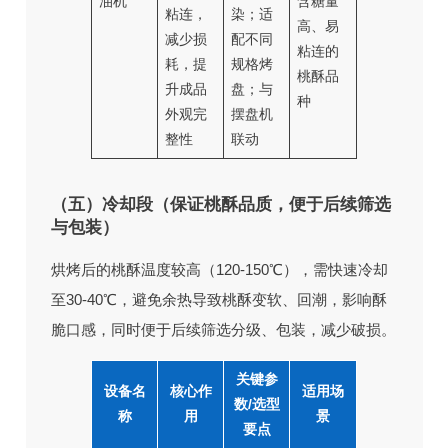
油机
含糖量
粘连，
染；适
高、易
减少损
配不同
粘连的
耗，提
规格烤
桃酥品
升成品
盘；与
种
外观完
摆盘机
整性
联动
（五）冷却段（保证桃酥品质，便于后续筛选
与包装）
烘烤后的桃酥温度较高（120-150℃），需快速冷却
至30-40℃，避免余热导致桃酥变软、回潮，影响酥
脆口感，同时便于后续筛选分级、包装，减少破损。
关键参
设备名
核心作
适用场
数/选型
称
用
景
要点