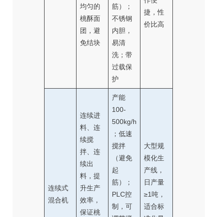
作便
均匀的
筋）；
捷，性
桃酥面
不锈钢
价比高
团，避
内胆，
免结块
易清
洗；带
过载保
护
产能
100-
连续进
500kg/h
料、连
；低速
续搅
搅拌
大型规
拌、连
（避免
模化生
续出
起
产线，
料，提
筋）；
日产量
连续式
升生产
PLC控
≥1吨，
混合机
效率，
制，可
适合标
保证桃