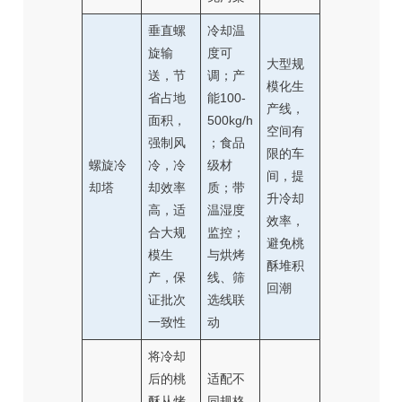
垂直螺
冷却温
旋输
度可
大型规
送，节
调；产
模化生
省占地
能100-
产线，
面积，
500kg/h
空间有
强制风
；食品
限的车
螺旋冷
冷，冷
级材
间，提
却塔
却效率
质；带
升冷却
高，适
温湿度
效率，
合大规
监控；
避免桃
模生
与烘烤
酥堆积
产，保
线、筛
回潮
证批次
选线联
一致性
动
将冷却
后的桃
适配不
酥从烤
同规格