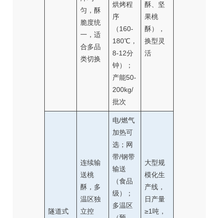
烘烤程
酥、坚
匀，酥
序
果桃
脆度统
（160-
酥），
一，适
180℃，
换型灵
合多品
8-12分
活
类切换
钟）；
产能50-
200kg/
批次
电/燃气
加热可
选；网
带/钢带
连续输
大型规
输送
送桃
模化生
（食品
酥，多
产线，
级）；
温区独
日产量
多温区
隧道式
立控
≥1吨，
（预