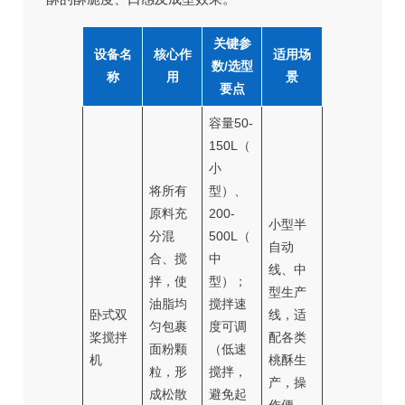
关键参
设备名
核心作
适用场
数/选型
称
用
景
要点
容量50-
150L（
小
将所有
型）、
原料充
200-
小型半
分混
500L（
自动
合、搅
中
线、中
拌，使
型）；
型生产
油脂均
搅拌速
卧式双
线，适
匀包裹
度可调
桨搅拌
配各类
面粉颗
（低速
机
桃酥生
粒，形
搅拌，
产，操
成松散
避免起