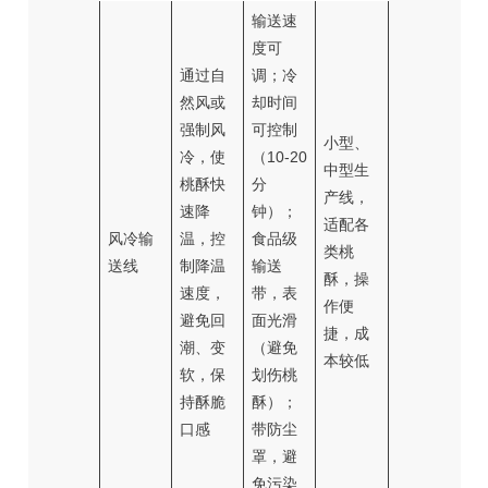
输送速
度可
通过自
调；冷
然风或
却时间
强制风
可控制
小型、
冷，使
（10-20
中型生
桃酥快
分
产线，
速降
钟）；
适配各
风冷输
温，控
食品级
类桃
送线
制降温
输送
酥，操
速度，
带，表
作便
避免回
面光滑
捷，成
潮、变
（避免
本较低
软，保
划伤桃
持酥脆
酥）；
口感
带防尘
罩，避
免污染