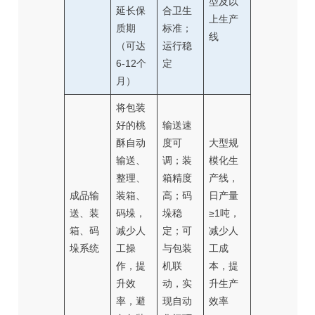
型及以
延长保
合卫生
上生产
质期
标准；
线
（可达
运行稳
6-12个
定
月）
将包装
好的桃
输送速
酥自动
度可
大型规
输送、
调；装
模化生
整理、
箱精度
产线，
成品输
装箱、
高；码
日产量
送、装
码垛，
垛稳
≥1吨，
箱、码
减少人
定；可
减少人
垛系统
工操
与包装
工成
作，提
机联
本，提
升效
动，实
升生产
率，避
现自动
效率