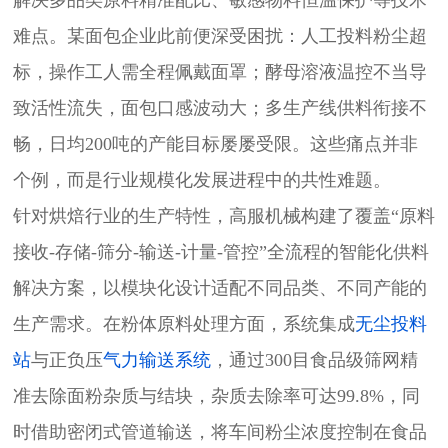
难点。某面包企业此前便深受困扰：人工投料粉尘超
标，操作工人需全程佩戴面罩；酵母溶液温控不当导
致活性流失，面包口感波动大；多生产线供料衔接不
畅，日均200吨的产能目标屡屡受限。这些痛点并非
个例，而是行业规模化发展进程中的共性难题。
针对烘焙行业的生产特性，高服机械构建了覆盖“原料
接收-存储-筛分-输送-计量-管控”全流程的智能化供料
解决方案，以模块化设计适配不同品类、不同产能的
生产需求。在粉体原料处理方面，系统集成
无尘投料
站
与正负压
气力输送系统
，通过300目食品级筛网精
准去除面粉杂质与结块，杂质去除率可达99.8%，同
时借助密闭式管道输送，将车间粉尘浓度控制在食品