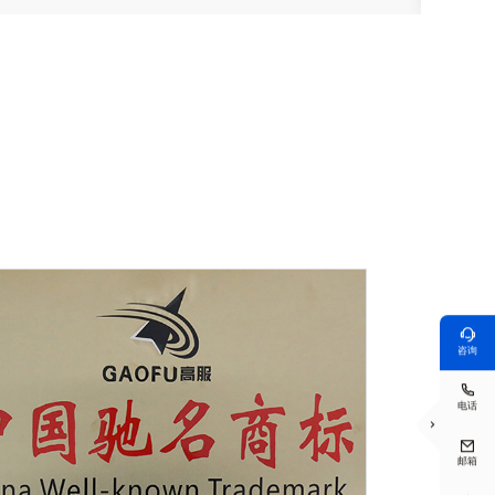

咨询

电话


邮箱