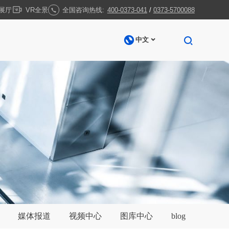


全国咨询热线:
400-0373-041
/
0373-5700088
D展厅
VR全景



中文
媒体报道
视频中心
图库中心
blog