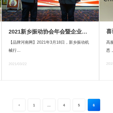
2021新乡振动协会年会暨企业数字化转型高峰论坛隆重召
高
【品牌河南网】2021年3月18日，新乡振动机
悉
械行…
服
201
2021/03/22
驰
一
1
…
4
5
6
