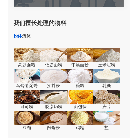
我们擅长处理的物料
粉体
流体
高筋面粉
低筋面粉
中筋面粉
玉米淀粉
马铃薯淀粉
预拌粉
糖粉
乳糖
可可粉
脱脂奶粉
面包糠
麦片
豆粕
酵母粉
鸡精
盐